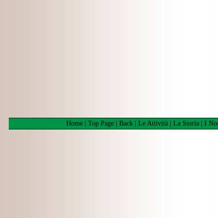
Home
|
Top Page
|
Back
|
Le Attività
|
La Storia
|
I No