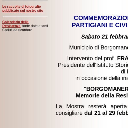
Le raccolte di fotografie
pubblicate sul nostro sito
COMMEMORAZIONE
Calendario della
PARTIGIANI E CI
Resistenza
: tante date e tanti
Caduti da ricordare
Sabato 21 febbrai
Municipio di Borgomane
Intervento del prof.
FRA
Presidente dell'Istituto Sto
di
in occasione della i
"BORGOMANERO 
Memorie della Res
La Mostra resterà aperta n
consigliare
dal 21 al 29 feb